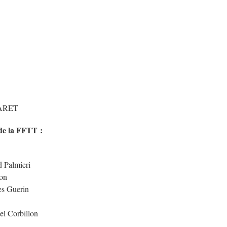
ARET
 de la FFTT :
 Palmieri
on
es Guerin
el Corbillon