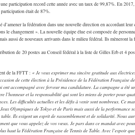
une participation record cette année avec un taux de 99,87%. En 2017,
 participation était de 87%.
é d’amener la fédération dans une nouvelle direction en accordant leur 
s le changement ». La nouvelle équipe élue est composée de personnes
ais aussi de nouveaux arrivants dans le milieu fédéral. Ils mèneront la 
ribution de 20 postes au Conseil fédéral à la liste de Gilles Erb et 4 post
ent de la FFTT :
« Je veux exprimer ma sincère gratitude aux électrices
ccasion de cette élection à la Présidence de la Fédération Française de
qui ont accompagné avec ferveur ma candidature. La campagne a été u
ure l’honneur et la responsabilité qui sont les miens de porter pour qua
ces. Les difficultés actuelles et les défis à venir sont nombreux. Ce man
 Jeux Olympiques de Tokyo et de Paris mais aussi de la performance soc
able. Ils exigent un esprit de rassemblement et de solidarité. Nous aur
ement que vous appelez de vos vœux. Je pars dans ce mandat avec pour 
lus haut la Fédération Française de Tennis de Table. Avec l’espoir que 