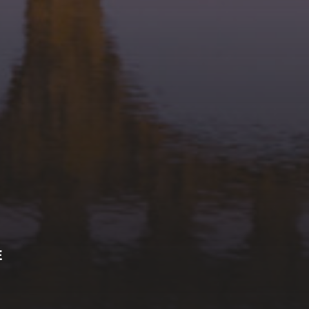
21 JANVIER 2026
1ER PLATEAU JEUNES
LOISIRS
E